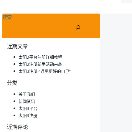
搜索
近期文章
太阳3平台注册详细教程
太阳3注册新手活动来袭
太阳3注册-“遇见更好的自己”
分类
关于我们
新闻资讯
太阳3平台
太阳3注册
近期评论