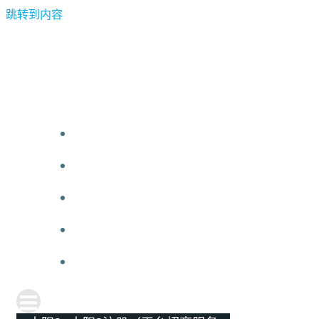
跳转到内容